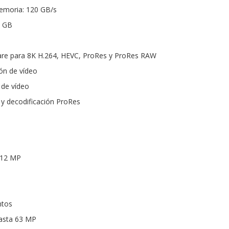
emoria: 120 GB/s
2 GB
are para 8K H.264, HEVC, ProRes y ProRes RAW
ón de vídeo
 de vídeo
 y decodificación ProRes
 12 MP
ntos
asta 63 MP