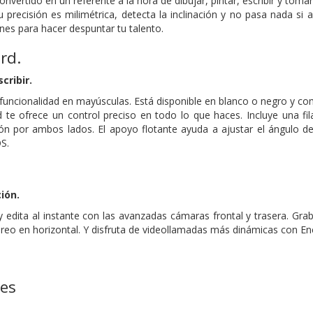
onvertido en un referente a la hora de dibujar, pintar, escribir y toma
u precisión es milimétrica, detecta la inclinación y no pasa nada si 
nes para hacer despuntar tu talento.
rd.
cribir.
uncionalidad en mayúsculas. Está disponible en blanco o negro y comp
 te ofrece un control preciso en todo lo que haces. Incluye una fi
ón por ambos lados. El apoyo flotante ayuda a ajustar el ángulo de 
OS.
ión.
edita al instante con las avanzadas cámaras frontal y trasera. Gra
éreo en horizontal. Y disfruta de videollamadas más dinámicas con E
nes