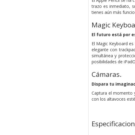
El Apple Pencil se ha c
trazo es inmediato, s
tienes aún más funcio
Magic Keyboa
El futuro está por es
El Magic Keyboard es f
elegante con trackpad
simultánea y protecci
posibili­dades de iPad
Cámaras.
Dispara tu imaginac
Captura el momento y 
con los altavoces est
Especificacio