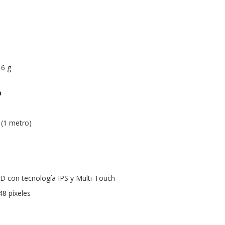
16 g
a
 (1 metro)
D con tecnología IPS y Multi-Touch
48 píxeles