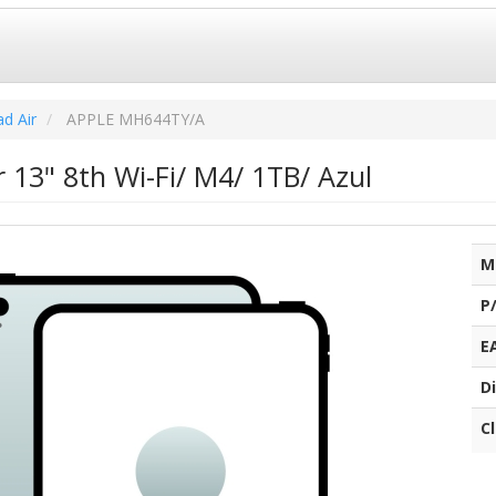
ad Air
APPLE MH644TY/A
r 13" 8th Wi-Fi/ M4/ 1TB/ Azul
M
P
E
Di
C