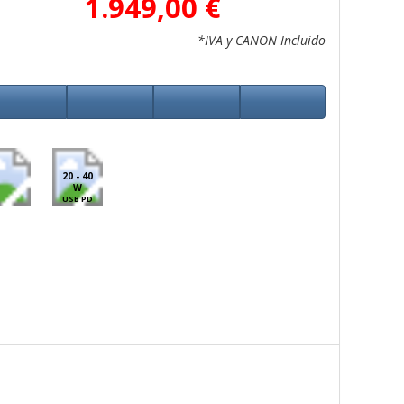
1.949,00 €
*IVA y CANON Incluido
20 - 40
W
USB PD