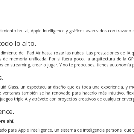
dimiento brutal, Apple Intelligence y gráficos avanzados con trazado
odo lo alto.
ndimiento del iPad Air hasta rozar las nubes. Las prestaciones de IA
s de memoria unificada. Por si fuera poco, la arquitectura de la 
os en streaming, crear o jugar. Y no te preocupes, tienes autonomía p
s.
uid Glass, un espectacular diseño que es toda una experiencia, y me
de ventanas también se ha renovado para hacerlo más intuitivo, fle
juegos triple A y atrévete con proyectos creativos de cualquier enverga
ence.
re ahí.
ñado para Apple Intelligence, un sistema de inteligencia personal que 