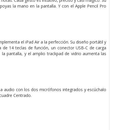
r notas. Cada gesto es intuitivo, preciso y casi mágico. Su
apoyas la mano en la pantalla. Y con el Apple Pencil Pro
lementa el iPad Air a la perfección. Su diseño portátil y
la de 14 teclas de función, un conector USB‑C de carga
la pantalla, y el amplio trackpad de vidrio aumenta las
ba audio con los dos micrófonos integrados y escúchalo
ncuadre Centrado.