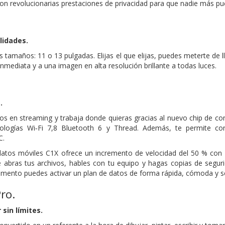
on revolucionarias prestaciones de privacidad para que nadie más pue
.
i­dades.
os tamaños: 11 o 13 pulgadas. Elijas el que elijas, puedes meterte de l
nmediata y a una imagen en alta resolución brillante a todas luces.
.
os en streaming y trabaja donde quieras gracias al nuevo chip de con
cnologías Wi‑Fi 7,8 Bluetooth 6 y Thread. Además, te permite co
C.
tos móviles C1X ofrece un incremento de velocidad del 50 % con u
 abras tus archivos, hables con tu equipo y hagas copias de seguri
mento puedes activar un plan de datos de forma rápida, cómoda y seg
ro.
 sin límites.