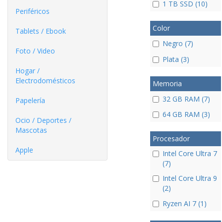
1 TB SSD (10)
Periféricos
Color
Tablets / Ebook
Negro (7)
Foto / Video
Plata (3)
Hogar /
Electrodomésticos
Memoria
32 GB RAM (7)
Papelería
64 GB RAM (3)
Ocio / Deportes /
Mascotas
Procesador
Apple
Intel Core Ultra 7
(7)
Intel Core Ultra 9
(2)
Ryzen AI 7 (1)