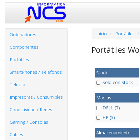
Inicio
Portátiles
Ordenadores
Componentes
Portátiles W
Portátiles
SmartPhones / Teléfonos
Stock
Solo con Stock
Televisor
Impresoras / Consumibles
Marcas
DELL (7)
Conectividad / Redes
HP (3)
Gaming / Consolas
Almacenamiento
Cables