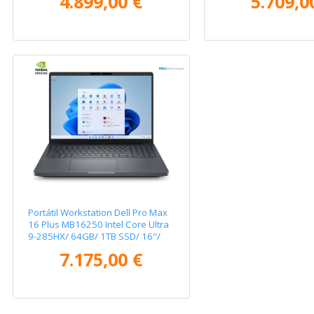
4.899,00 €
5.709,0
Pro
Pro
Portátil Workstation Dell Pro Max
16 Plus MB16250 Intel Core Ultra
9-285HX/ 64GB/ 1TB SSD/ 16"/
RTX Pro 3000 Blackwell/ Win11
7.175,00 €
Pro