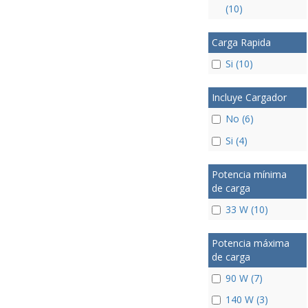
(10)
Carga Rapida
Si (10)
Incluye Cargador
No (6)
Si (4)
Potencia mínima
de carga
33 W (10)
Potencia máxima
de carga
90 W (7)
140 W (3)