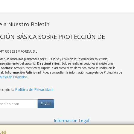
e a Nuestro Boletín!
CIÓN BÁSICA SOBRE PROTECCIÓN DE
OFT ROSES EMPORDA, S.L
der las consultas planteadas por el usuario y enviarle la información solicitada;
onsentimiento del usuario;
Destinatarios
: Solo se realizan cesiones si existe una
rechos
: Acceder, rectificar y suprimir, así como otros derechos, como se indica en la
nal;
Información Adicional
: Puede consultar la información completa de Protección de
olítica de Privacidad
.
acepto la
Política de Privacidad
.
Enviar
Información Legal
cidad
Política de Cookies
.es