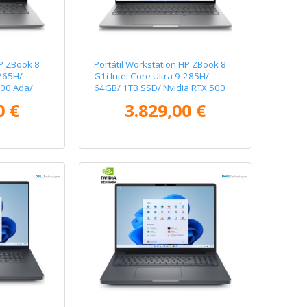
HP ZBook 8
Portátil Workstation HP ZBook 8
-265H/
G1i Intel Core Ultra 9-285H/
500 Ada/
64GB/ 1TB SSD/ Nvidia RTX 500
Ada/ 16" Táctil/ Win11 Pro
0 €
3.829,00 €