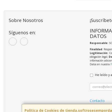
Sobre Nosotros
¡Suscríbet
INFORMA
Síguenos en:
DATOS
Responsable
: S
Finalidad
: Respon
Legitimación
: C
obligación legal;
De
información adicio
Datos en nuestra
P
He leído y 
Contacto
Política Priva
Política de Cookies de tienda.softrosesemporda