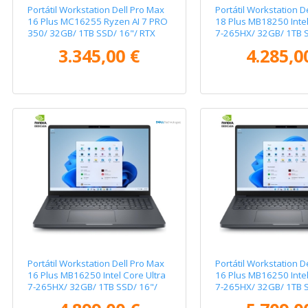
Portátil Workstation Dell Pro Max
Portátil Workstation D
16 Plus MC16255 Ryzen AI 7 PRO
18 Plus MB18250 Intel
350/ 32GB/ 1TB SSD/ 16"/ RTX
7-265HX/ 32GB/ 1TB 
Pro 1000 Blackwell/ Win11 Pro
Pro 2000 Blackwell/ 1
3.345,00 €
4.285,0
Pro
Portátil Workstation Dell Pro Max
Portátil Workstation D
16 Plus MB16250 Intel Core Ultra
16 Plus MB16250 Intel
7-265HX/ 32GB/ 1TB SSD/ 16"/
7-265HX/ 32GB/ 1TB S
RTX Pro 2000 Blackwell/ Win11
RTX Pro 3000 Blackwe