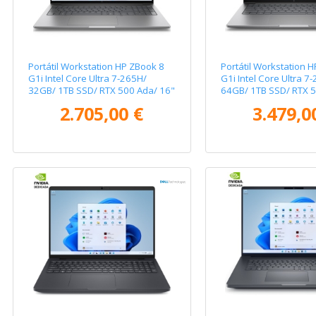
Portátil Workstation HP ZBook 8
Portátil Workstation 
G1i Intel Core Ultra 7-265H/
G1i Intel Core Ultra 7
32GB/ 1TB SSD/ RTX 500 Ada/ 16"
64GB/ 1TB SSD/ RTX 
Táctil/ Win11 Pro
14"/ Win11 Pro
2.705,00 €
3.479,0