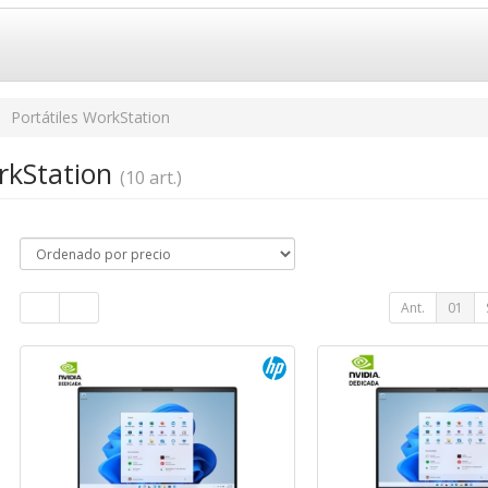
Portátiles WorkStation
orkStation
(10 art.)
Ant.
01