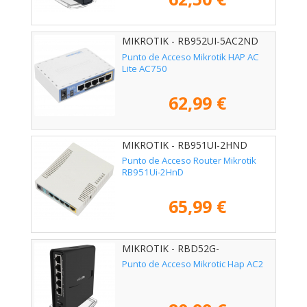
MIKROTIK - RB952UI-5AC2ND
Punto de Acceso Mikrotik HAP AC
Lite AC750
62,99 €
MIKROTIK - RB951UI-2HND
Punto de Acceso Router Mikrotik
RB951Ui-2HnD
65,99 €
MIKROTIK - RBD52G-
5HACD2HND-TC
Punto de Acceso Mikrotic Hap AC2