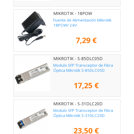
MIKROTIK - 18POW
Fuente de Alimentación Mikrotik
18POW/ 24V
7,29 €
MIKROTIK - S-85DLC05D
Modulo SFP Transceptor de Fibra
Óptica Mikrotik S-85DLC05D
17,25 €
MIKROTIK - S-31DLC20D
Modulo SFP Transceptor de Fibra
Óptica Mikrotik S-31DLC20D
23,50 €