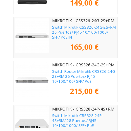
149,00 €
MIKROTIK - CSS326-24G-2S+RM
Switch Mikrotik CSS326-24G-2S+RM
26 Puertos/ RJ45 10/100/1000/
SFP/ PoE IN
165,00 €
MIKROTIK - CRS326-24G-2S+RM
Switch Router Mikrotik CRS326-24G-
2S+RM 26 Puertos/ RJ45
10/100/100/ SFP/ PoE
215,00 €
MIKROTIK - CRS328-24P-4S+RM
Switch Mikrotik CRS328-24P-
4S+RM/ 28 Puertos/ RJ45
10/100/1000/ SFP/ PoE