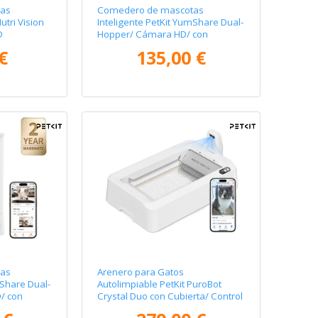
as
Comedero de mascotas
utri Vision
Inteligente PetKit YumShare Dual-
D
Hopper/ Cámara HD/ con
Micrófono
€
135,00 €
as
Arenero para Gatos
mShare Dual-
Autolimpiable PetKit PuroBot
/ con
Crystal Duo con Cubierta/ Control
desde APP/ Blanco