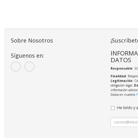
Sobre Nosotros
¡Suscríbet
INFORMA
Síguenos en:
DATOS
Responsable
: S
Finalidad
: Respon
Legitimación
: C
obligación legal;
De
información adicio
Datos en nuestra
P
He leído y 