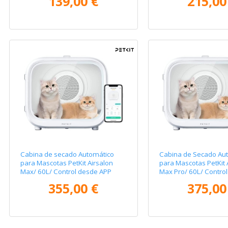
139,00 €
215,00
Cabina de secado Automático
Cabina de Secado Au
para Mascotas PetKit Airsalon
para Mascotas PetKit 
Max/ 60L/ Control desde APP
Max Pro/ 60L/ Contro
355,00 €
375,00