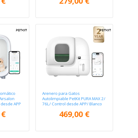
 €
279,00 €
tomático
Arenero para Gatos
Airsalon
Autolimpiable PetKit PURA MAX 2/
l desde APP
76L/ Control desde APP/ Blanco
Mate
 €
469,00 €