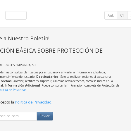
Ant.
01
e a Nuestro Boletín!
CIÓN BÁSICA SOBRE PROTECCIÓN DE
OFT ROSES EMPORDA, S.L
der las consultas planteadas por el usuario y enviarle la información solicitada;
onsentimiento del usuario;
Destinatarios
: Solo se realizan cesiones si existe una
rechos
: Acceder, rectificar y suprimir, así como otros derechos, como se indica en la
nal;
Información Adicional
: Puede consultar la información completa de Protección de
olítica de Privacidad
.
acepto la
Política de Privacidad
.
Enviar