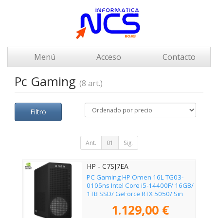
Menú
Acceso
Contacto
Pc Gaming
(8 art.)
Filtro
Ant.
01
Sig.
HP - C7SJ7EA
PC Gaming HP Omen 16L TG03-
0105ns Intel Core i5-14400F/ 16GB/
1TB SSD/ GeForce RTX 5050/ Sin
Sistema Operativo
1.129,00 €