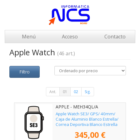
Menú
Acceso
Contacto
Apple Watch
(46 art.)
Filtro
Ant.
01
02
Sig.
APPLE - MEH34QL/A
Apple Watch SE3/ GPS/ 40mm/
Caja de Aluminio Blanco Estrella/
Correa Deportiva Blanco Estrella
S/M
345,00 €