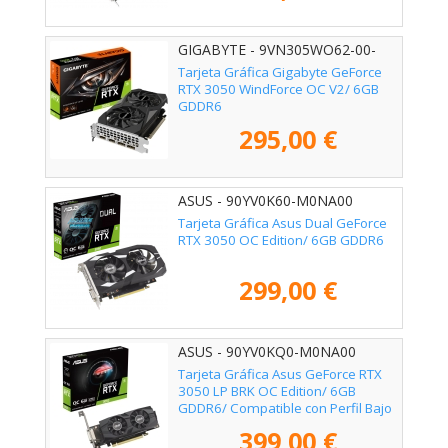
GIGABYTE - 9VN305WO62-00-
G10
Tarjeta Gráfica Gigabyte GeForce
RTX 3050 WindForce OC V2/ 6GB
GDDR6
295,00 €
ASUS - 90YV0K60-M0NA00
Tarjeta Gráfica Asus Dual GeForce
RTX 3050 OC Edition/ 6GB GDDR6
299,00 €
ASUS - 90YV0KQ0-M0NA00
Tarjeta Gráfica Asus GeForce RTX
3050 LP BRK OC Edition/ 6GB
GDDR6/ Compatible con Perfil Bajo
399,00 €