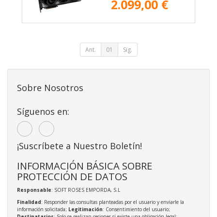
2.099,00 €
Ant.
01
Sig.
Sobre Nosotros
Síguenos en:
¡Suscríbete a Nuestro Boletín!
INFORMACIÓN BÁSICA SOBRE
PROTECCIÓN DE DATOS
Responsable
: SOFT ROSES EMPORDA, S.L
Finalidad
: Responder las consultas planteadas por el usuario y enviarle la
información solicitada;
Legitimación
: Consentimiento del usuario;
Destinatarios
: Solo se realizan cesiones si existe una obligación legal;