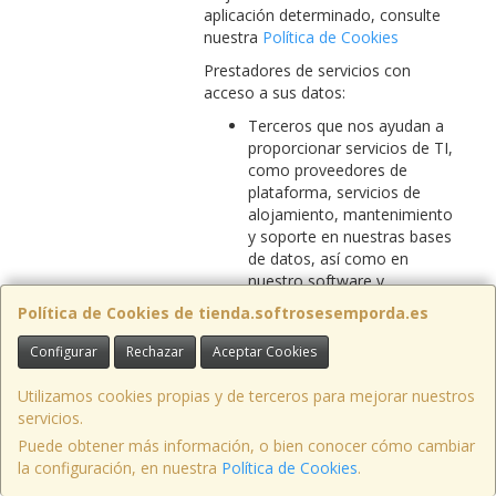
aplicación determinado, consulte
nuestra
Política de Cookies
Prestadores de servicios con
acceso a sus datos:
Terceros que nos ayudan a
proporcionar servicios de TI,
como proveedores de
plataforma, servicios de
alojamiento, mantenimiento
y soporte en nuestras bases
de datos, así como en
nuestro software y
¿Quién/Quienes
aplicaciones que pueden
Política de Cookies de tienda.softrosesemporda.es
pueden tener
contener datos sobre usted;
acceso a sus
Terceros que nos ayudan a
Configurar
Rechazar
Aceptar Cookies
Datos
proporcionar servicios
Personales?
digitales y de comercio
Utilizamos cookies propias y de terceros para mejorar nuestros
electrónico como escucha
servicios.
social, localizador de tiendas,
Puede obtener más información, o bien conocer cómo cambiar
programas de lealtad,
la configuración, en nuestra
Política de Cookies
.
administración de