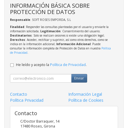
INFORMACIÓN BÁSICA SOBRE
PROTECCIÓN DE DATOS
Responsable
: SOFT ROSES EMPORDA, S.L
Finalidad
: Responder las consultas planteadas por el usuario y enviarle la
información solicitada;
Legitimación
: Consentimiento del usuario;
Destinatarios
: Solo se realizan cesiones si existe una obligación legal;
Derechos
: Acceder, rectificar y suprimir, así como otros derechos, como se
indica en la información adicional;
Información Adicional
: Puede
consultar la información completa de Protección de Datos en nuestra
Política
de Privacidad
.
He leído y acepto la
Política de Privacidad
.
Enviar
Contacto
Información Legal
Política Privacidad
Política de Cookies
Contacto
C/Doctor Barraquer, 14
17480
Roses
,
Girona