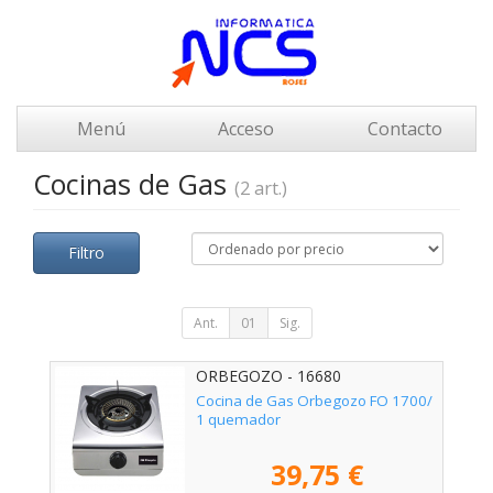
Menú
Acceso
Contacto
Cocinas de Gas
(2 art.)
Filtro
Ant.
01
Sig.
ORBEGOZO - 16680
Cocina de Gas Orbegozo FO 1700/
1 quemador
39,75 €