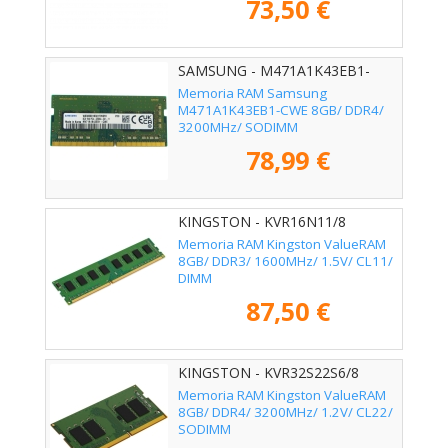
73,50 €
SAMSUNG - M471A1K43EB1-
CWE
Memoria RAM Samsung
M471A1K43EB1-CWE 8GB/ DDR4/
3200MHz/ SODIMM
78,99 €
KINGSTON - KVR16N11/8
Memoria RAM Kingston ValueRAM
8GB/ DDR3/ 1600MHz/ 1.5V/ CL11/
DIMM
87,50 €
KINGSTON - KVR32S22S6/8
Memoria RAM Kingston ValueRAM
8GB/ DDR4/ 3200MHz/ 1.2V/ CL22/
SODIMM