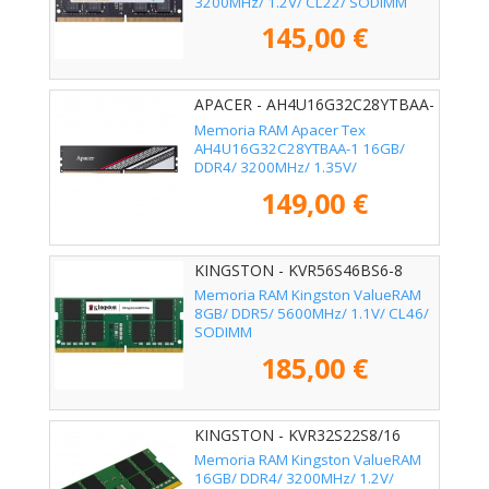
3200MHz/ 1.2V/ CL22/ SODIMM
145,00 €
APACER - AH4U16G32C28YTBAA-
1
Memoria RAM Apacer Tex
AH4U16G32C28YTBAA-1 16GB/
DDR4/ 3200MHz/ 1.35V/
CL16/20/20/38/ DIMM
149,00 €
KINGSTON - KVR56S46BS6-8
Memoria RAM Kingston ValueRAM
8GB/ DDR5/ 5600MHz/ 1.1V/ CL46/
SODIMM
185,00 €
KINGSTON - KVR32S22S8/16
Memoria RAM Kingston ValueRAM
16GB/ DDR4/ 3200MHz/ 1.2V/