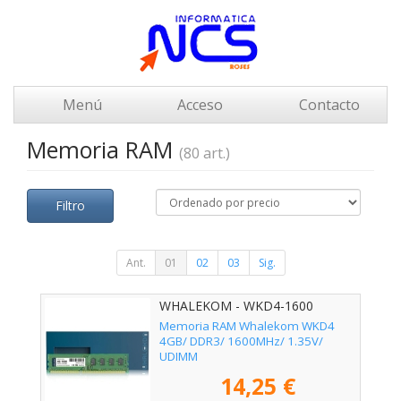
Menú
Acceso
Contacto
Memoria RAM
(80 art.)
Filtro
Ant.
01
02
03
Sig.
WHALEKOM - WKD4-1600
Memoria RAM Whalekom WKD4
4GB/ DDR3/ 1600MHz/ 1.35V/
UDIMM
14,25 €