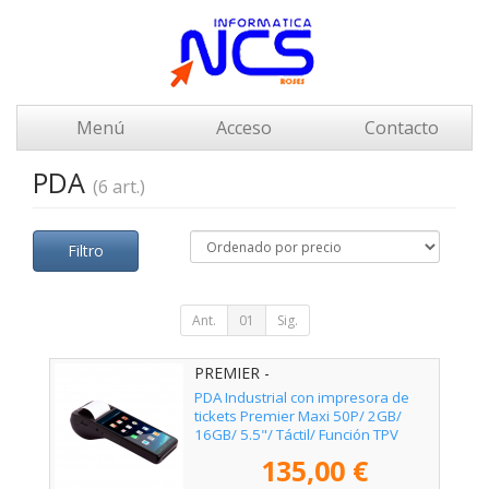
Menú
Acceso
Contacto
PDA
(6 art.)
Filtro
Ant.
01
Sig.
PREMIER -
MAXI50P55112164G58
PDA Industrial con impresora de
tickets Premier Maxi 50P/ 2GB/
16GB/ 5.5"/ Táctil/ Función TPV
135,00 €