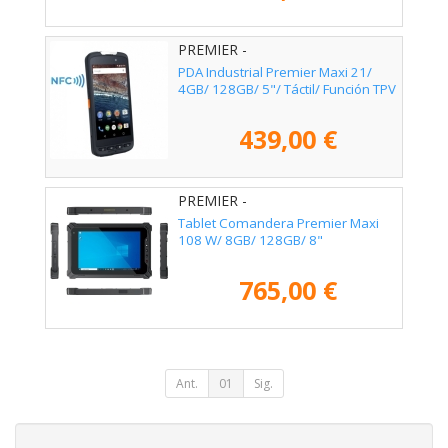
PREMIER -
MAX215A1541282DNFC
PDA Industrial Premier Maxi 21/
4GB/ 128GB/ 5"/ Táctil/ Función TPV
439,00 €
PREMIER -
MAXI108W1181284GWFBT
Tablet Comandera Premier Maxi
108 W/ 8GB/ 128GB/ 8"
765,00 €
Ant.
01
Sig.