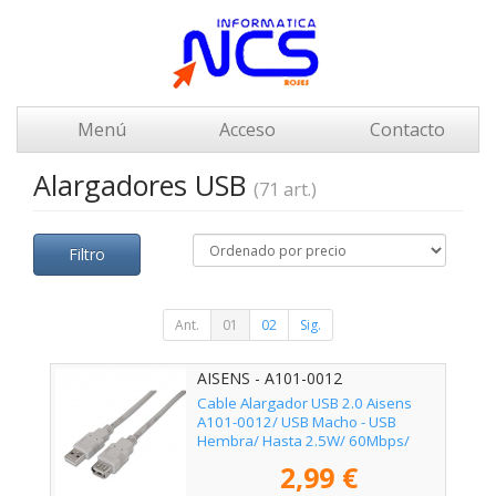
Menú
Acceso
Contacto
Alargadores USB
(71 art.)
Filtro
Ant.
01
02
Sig.
AISENS - A101-0012
Cable Alargador USB 2.0 Aisens
A101-0012/ USB Macho - USB
Hembra/ Hasta 2.5W/ 60Mbps/
1m/ Beige
2,99 €