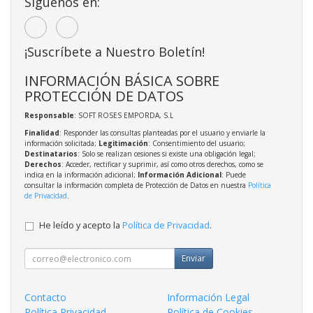
Síguenos en:
¡Suscríbete a Nuestro Boletín!
INFORMACIÓN BÁSICA SOBRE
PROTECCIÓN DE DATOS
Responsable
: SOFT ROSES EMPORDA, S.L
Finalidad
: Responder las consultas planteadas por el usuario y enviarle la
información solicitada;
Legitimación
: Consentimiento del usuario;
Destinatarios
: Solo se realizan cesiones si existe una obligación legal;
Derechos
: Acceder, rectificar y suprimir, así como otros derechos, como se
indica en la información adicional;
Información Adicional
: Puede
consultar la información completa de Protección de Datos en nuestra
Política
de Privacidad
.
He leído y acepto la
Política de Privacidad
.
Enviar
Contacto
Información Legal
Política Privacidad
Política de Cookies