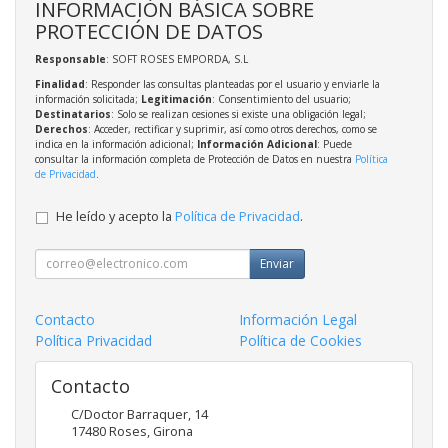
INFORMACIÓN BÁSICA SOBRE
PROTECCIÓN DE DATOS
Responsable
: SOFT ROSES EMPORDA, S.L
Finalidad
: Responder las consultas planteadas por el usuario y enviarle la
información solicitada;
Legitimación
: Consentimiento del usuario;
Destinatarios
: Solo se realizan cesiones si existe una obligación legal;
Derechos
: Acceder, rectificar y suprimir, así como otros derechos, como se
indica en la información adicional;
Información Adicional
: Puede
consultar la información completa de Protección de Datos en nuestra
Política
de Privacidad
.
He leído y acepto la
Política de Privacidad
.
Enviar
Contacto
Información Legal
Política Privacidad
Política de Cookies
Contacto
C/Doctor Barraquer, 14
17480
Roses
,
Girona