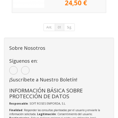
24,50 €
Ant.
01
Sig.
Sobre Nosotros
Síguenos en:
¡Suscríbete a Nuestro Boletín!
INFORMACIÓN BÁSICA SOBRE
PROTECCIÓN DE DATOS
Responsable
: SOFT ROSES EMPORDA, S.L
Finalidad
: Responder las consultas planteadas por el usuario y enviarle la
información solicitada;
Legitimación
: Consentimiento del usuario;