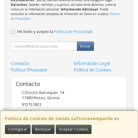
Destinatarios
: Solo se realizan cesiones si existe una obligación legal;
Derechos
: Acceder, rectificar y suprimir, así como otros derechos, como se
indica en la información adicional;
Información Adicional
: Puede
consultar la información completa de Protección de Datos en nuestra
Política
de Privacidad
.
He leído y acepto la
Política de Privacidad
.
Enviar
Contacto
Información Legal
Política Privacidad
Política de Cookies
Contacto
C/Doctor Barraquer, 14
17480
Roses
,
Girona
972151853
info@ncsroses.com
Política de Cookies de tienda.softrosesemporda.es
Configurar
Rechazar
Aceptar Cookies
Horario