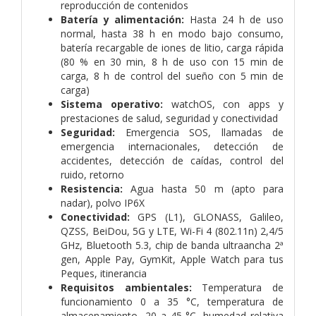
reproducción de contenidos
Batería y alimentación:
Hasta 24 h de uso
normal, hasta 38 h en modo bajo consumo,
batería recargable de iones de litio, carga rápida
(80 % en 30 min, 8 h de uso con 15 min de
carga, 8 h de control del sueño con 5 min de
carga)
Sistema operativo:
watchOS, con apps y
prestaciones de salud, seguridad y conectividad
Seguridad:
Emergencia SOS, llamadas de
emergencia internacionales, detección de
accidentes, detección de caídas, control del
ruido, retorno
Resistencia:
Agua hasta 50 m (apto para
nadar), polvo IP6X
Conectividad:
GPS (L1), GLONASS, Galileo,
QZSS, BeiDou, 5G y LTE, Wi-Fi 4 (802.11n) 2,4/5
GHz, Bluetooth 5.3, chip de banda ultraancha 2ª
gen, Apple Pay, GymKit, Apple Watch para tus
Peques, itinerancia
Requisitos ambientales:
Temperatura de
funcionamiento 0 a 35 °C, temperatura de
almacenamiento -20 a 45 °C, humedad relativa