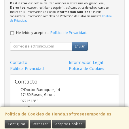
Destinatarios
: Solo se realizan cesiones si existe una obligación legal;
Derechos
: Acceder, rectificar y suprimir, así como otros derechos, como se
indica en la información adicional;
Información Adicional
: Puede
consultar la información completa de Protección de Datos en nuestra
Política
de Privacidad
.
He leído y acepto la
Política de Privacidad
.
Enviar
Contacto
Información Legal
Política Privacidad
Política de Cookies
Contacto
C/Doctor Barraquer, 14
17480
Roses
,
Girona
972151853
info@ncsroses.com
Política de Cookies de tienda.softrosesemporda.es
Configurar
Rechazar
Aceptar Cookies
Horario