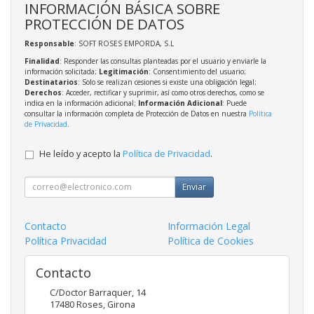
INFORMACIÓN BÁSICA SOBRE
PROTECCIÓN DE DATOS
Responsable
: SOFT ROSES EMPORDA, S.L
Finalidad
: Responder las consultas planteadas por el usuario y enviarle la
información solicitada;
Legitimación
: Consentimiento del usuario;
Destinatarios
: Solo se realizan cesiones si existe una obligación legal;
Derechos
: Acceder, rectificar y suprimir, así como otros derechos, como se
indica en la información adicional;
Información Adicional
: Puede
consultar la información completa de Protección de Datos en nuestra
Política
de Privacidad
.
He leído y acepto la
Política de Privacidad
.
Enviar
Contacto
Información Legal
Política Privacidad
Política de Cookies
Contacto
C/Doctor Barraquer, 14
17480
Roses
,
Girona