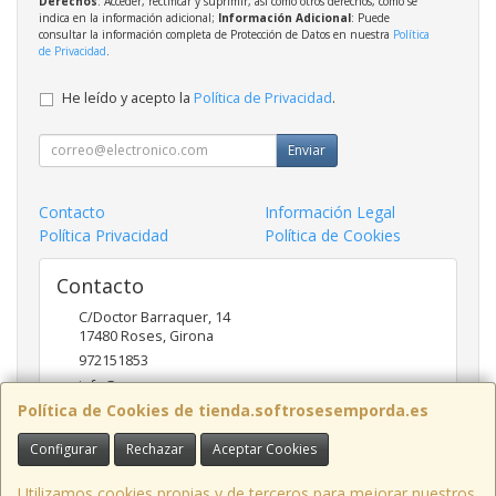
Derechos
: Acceder, rectificar y suprimir, así como otros derechos, como se
indica en la información adicional;
Información Adicional
: Puede
consultar la información completa de Protección de Datos en nuestra
Política
de Privacidad
.
He leído y acepto la
Política de Privacidad
.
Enviar
Contacto
Información Legal
Política Privacidad
Política de Cookies
Contacto
C/Doctor Barraquer, 14
17480
Roses
,
Girona
972151853
info@ncsroses.com
Política de Cookies de tienda.softrosesemporda.es
Configurar
Rechazar
Aceptar Cookies
Horario
Lunes a Viernes 9:30-13:30 y 16:00-19:00
Utilizamos cookies propias y de terceros para mejorar nuestros