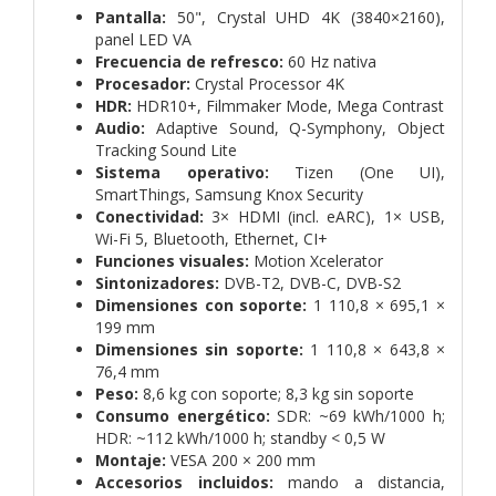
Pantalla:
50", Crystal UHD 4K (3840×2160),
panel LED VA
Frecuencia de refresco:
60 Hz nativa
Procesador:
Crystal Processor 4K
HDR:
HDR10+, Filmmaker Mode, Mega Contrast
Audio:
Adaptive Sound, Q-Symphony, Object
Tracking Sound Lite
Sistema operativo:
Tizen (One UI),
SmartThings, Samsung Knox Security
Conectividad:
3× HDMI (incl. eARC), 1× USB,
Wi-Fi 5, Bluetooth, Ethernet, CI+
Funciones visuales:
Motion Xcelerator
Sintonizadores:
DVB-T2, DVB-C, DVB-S2
Dimensiones con soporte:
1 110,8 × 695,1 ×
199 mm
Dimensiones sin soporte:
1 110,8 × 643,8 ×
76,4 mm
Peso:
8,6 kg con soporte; 8,3 kg sin soporte
Consumo energético:
SDR: ~69 kWh/1000 h;
HDR: ~112 kWh/1000 h; standby < 0,5 W
Montaje:
VESA 200 × 200 mm
Accesorios incluidos:
mando a distancia,