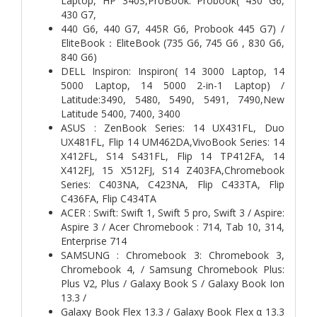
Laptop, HP 340S,ProBook: Probook( 430 G6,
430 G7,
440 G6, 440 G7, 445R G6, Probook 445 G7) /
EliteBook：EliteBook (735 G6, 745 G6 , 830 G6,
840 G6)
DELL Inspiron: Inspiron( 14 3000 Laptop, 14
5000 Laptop, 14 5000 2-in-1 Laptop) /
Latitude:3490, 5480, 5490, 5491, 7490,New
Latitude 5400, 7400, 3400
ASUS : ZenBook Series: 14 UX431FL, Duo
UX481FL, Flip 14 UM462DA,VivoBook Series: 14
X412FL, S14 S431FL, Flip 14 TP412FA, 14
X412FJ, 15 X512FJ, S14 Z403FA,Chromebook
Series: C403NA, C423NA, Flip C433TA, Flip
C436FA, Flip C434TA
ACER : Swift: Swift 1, Swift 5 pro, Swift 3 / Aspire:
Aspire 3 / Acer Chromebook : 714, Tab 10, 314,
Enterprise 714
SAMSUNG : Chromebook 3: Chromebook 3,
Chromebook 4, / Samsung Chromebook Plus:
Plus V2, Plus / Galaxy Book S / Galaxy Book Ion
13.3 /
Galaxy Book Flex 13.3 / Galaxy Book Flex α 13.3