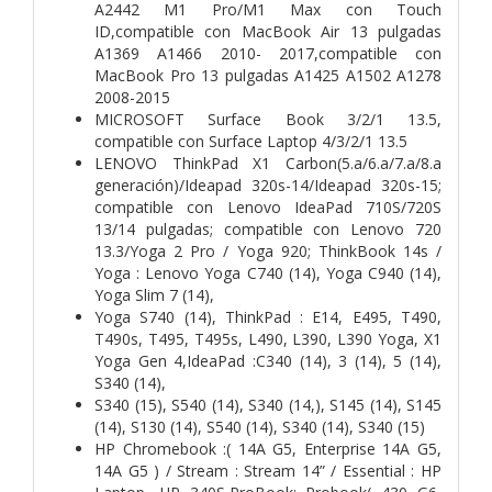
A2442 M1 Pro/M1 Max con Touch
ID,compatible con MacBook Air 13 pulgadas
A1369 A1466 2010- 2017,compatible con
MacBook Pro 13 pulgadas A1425 A1502 A1278
2008-2015
MICROSOFT Surface Book 3/2/1 13.5,
compatible con Surface Laptop 4/3/2/1 13.5
LENOVO ThinkPad X1 Carbon(5.a/6.a/7.a/8.a
generación)/Ideapad 320s-14/Ideapad 320s-15;
compatible con Lenovo IdeaPad 710S/720S
13/14 pulgadas; compatible con Lenovo 720
13.3/Yoga 2 Pro / Yoga 920; ThinkBook 14s /
Yoga : Lenovo Yoga C740 (14), Yoga C940 (14),
Yoga Slim 7 (14),
Yoga S740 (14), ThinkPad : E14, E495, T490,
T490s, T495, T495s, L490, L390, L390 Yoga, X1
Yoga Gen 4,IdeaPad :C340 (14), 3 (14), 5 (14),
S340 (14),
S340 (15), S540 (14), S340 (14,), S145 (14), S145
(14), S130 (14), S540 (14), S340 (14), S340 (15)
HP Chromebook :( 14A G5, Enterprise 14A G5,
14A G5 ) / Stream : Stream 14” / Essential : HP