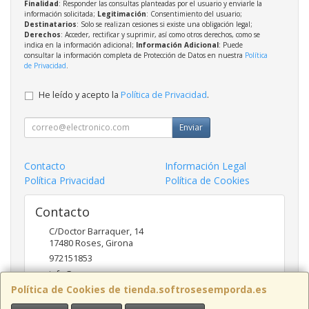
Finalidad
: Responder las consultas planteadas por el usuario y enviarle la
información solicitada;
Legitimación
: Consentimiento del usuario;
Destinatarios
: Solo se realizan cesiones si existe una obligación legal;
Derechos
: Acceder, rectificar y suprimir, así como otros derechos, como se
indica en la información adicional;
Información Adicional
: Puede
consultar la información completa de Protección de Datos en nuestra
Política
de Privacidad
.
He leído y acepto la
Política de Privacidad
.
Enviar
Contacto
Información Legal
Política Privacidad
Política de Cookies
Contacto
C/Doctor Barraquer, 14
17480
Roses
,
Girona
972151853
info@ncsroses.com
Política de Cookies de tienda.softrosesemporda.es