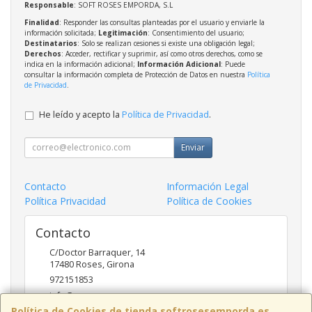
Responsable
: SOFT ROSES EMPORDA, S.L
Finalidad
: Responder las consultas planteadas por el usuario y enviarle la
información solicitada;
Legitimación
: Consentimiento del usuario;
Destinatarios
: Solo se realizan cesiones si existe una obligación legal;
Derechos
: Acceder, rectificar y suprimir, así como otros derechos, como se
indica en la información adicional;
Información Adicional
: Puede
consultar la información completa de Protección de Datos en nuestra
Política
de Privacidad
.
He leído y acepto la
Política de Privacidad
.
Enviar
Contacto
Información Legal
Política Privacidad
Política de Cookies
Contacto
C/Doctor Barraquer, 14
17480
Roses
,
Girona
972151853
info@ncsroses.com
Política de Cookies de tienda.softrosesemporda.es