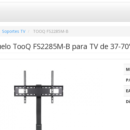
Soportes TV
TOOQ FS2285M-B
uelo TooQ FS2285M-B para TV de 37-70
M
P
E
Di