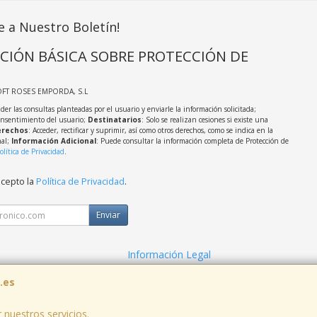
e a Nuestro Boletín!
CIÓN BÁSICA SOBRE PROTECCIÓN DE
OFT ROSES EMPORDA, S.L
der las consultas planteadas por el usuario y enviarle la información solicitada;
onsentimiento del usuario;
Destinatarios
: Solo se realizan cesiones si existe una
rechos
: Acceder, rectificar y suprimir, así como otros derechos, como se indica en la
nal;
Información Adicional
: Puede consultar la información completa de Protección de
olítica de Privacidad
.
acepto la
Política de Privacidad
.
Enviar
Información Legal
cidad
Política de Cookies
.es
 nuestros servicios.