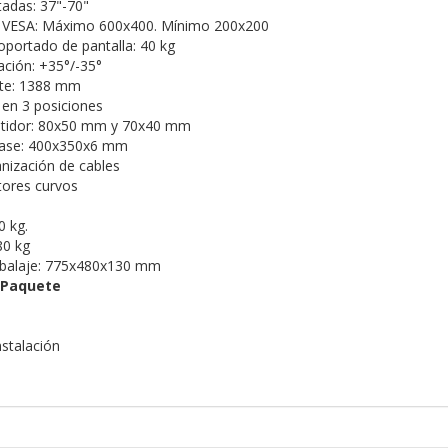
tadas: 37"-70"
 VESA: Máximo 600x400. Mínimo 200x200
portado de pantalla: 40 kg
ación: +35°/-35°
rte: 1388 mm
 en 3 posiciones
stidor: 80x50 mm y 70x40 mm
base: 400x350x6 mm
nización de cables
tores curvos
0 kg.
80 kg
balaje: 775x480x130 mm
 Paquete
nstalación