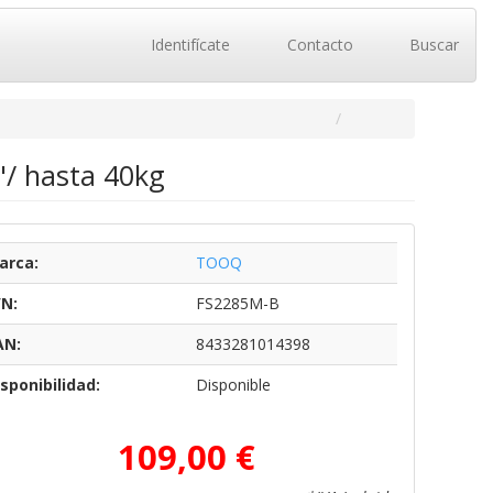
Identifícate
Contacto
Buscar
"/ hasta 40kg
arca:
TOOQ
/N:
FS2285M-B
AN:
8433281014398
sponibilidad:
Disponible
109,00 €