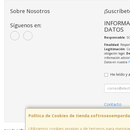
Sobre Nosotros
¡Suscríbet
INFORMA
Síguenos en:
DATOS
Responsable
: S
Finalidad
: Respon
Legitimación
: C
obligación legal;
De
información adicio
Datos en nuestra
P
He leído y 
Contacto
Política Priva
Política de Cookies de tienda.softrosesemporda
Utilizamos cookies propias y de terceros para mejorar