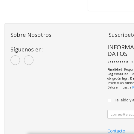
Sobre Nosotros
¡Suscríbet
INFORMA
Síguenos en:
DATOS
Responsable
: S
Finalidad
: Respon
Legitimación
: C
obligación legal;
De
información adicio
Datos en nuestra
P
He leído y 
Contacto