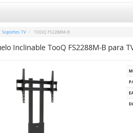
Soportes TV
TOOQ FS2288M-B
uelo Inclinable TooQ FS2288M-B para T
M
P
E
Di