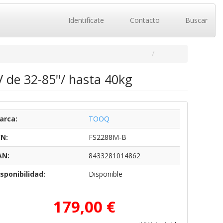
Identifícate
Contacto
Buscar
V de 32-85"/ hasta 40kg
arca:
TOOQ
/N:
FS2288M-B
AN:
8433281014862
sponibilidad:
Disponible
179,00 €