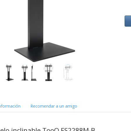
nformación
Recomendar a un amigo
uelo inclinable TooQ FS2288M-B