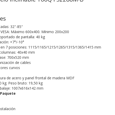
nes
tadas: 32"-85"
 VESA: Máximo 600x400. Mínimo 200x200
portado de pantalla: 40 kg
ación: +7°/-10°
ra en 7 posiciones: 1115/1165/1215/1265/1315/1365/1415 mm
 columnas: 40x40 mm
base: 700x520 mm
nización de cables
tores curvos
ctura de acero y panel frontal de madera MDF
0 kg. Peso bruto: 19,50 kg
balaje: 1007x616x142 mm
 Paquete
nstalación