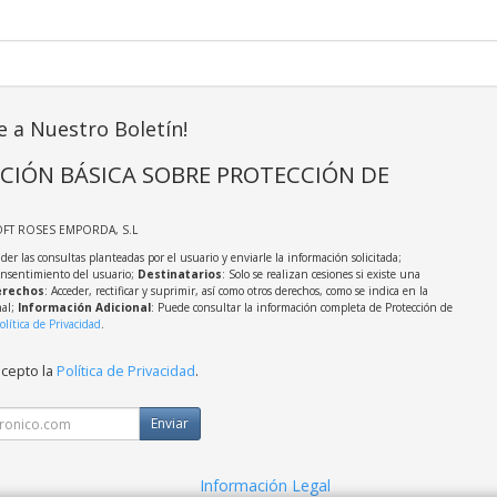
e a Nuestro Boletín!
CIÓN BÁSICA SOBRE PROTECCIÓN DE
OFT ROSES EMPORDA, S.L
der las consultas planteadas por el usuario y enviarle la información solicitada;
onsentimiento del usuario;
Destinatarios
: Solo se realizan cesiones si existe una
rechos
: Acceder, rectificar y suprimir, así como otros derechos, como se indica en la
nal;
Información Adicional
: Puede consultar la información completa de Protección de
olítica de Privacidad
.
acepto la
Política de Privacidad
.
Enviar
Información Legal