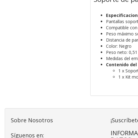
Especificacio
Pantallas sopor
Compatible con
Peso máximo so
Distancia de p
Color: Negro
Peso neto: 0,51
Medidas del em
Contenido del
1 x Sopor
1 x Kit m
Sobre Nosotros
¡Suscríbet
INFORMA
Síguenos en: