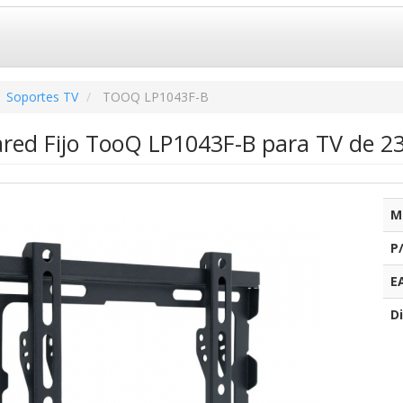
Soportes TV
TOOQ LP1043F-B
ared Fijo TooQ LP1043F-B para TV de 23
M
P
E
Di