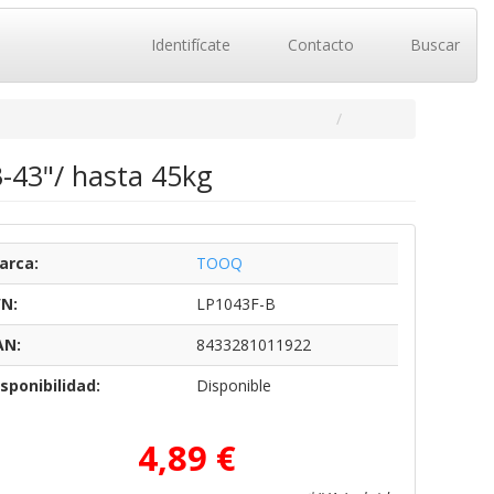
Identifícate
Contacto
Buscar
-43"/ hasta 45kg
arca:
TOOQ
/N:
LP1043F-B
AN:
8433281011922
sponibilidad:
Disponible
4,89 €