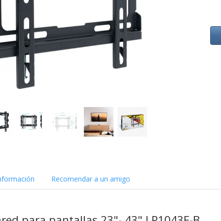
nformación
Recomendar a un amigo
red para pantallas 23"- 43"
LP1043F-B