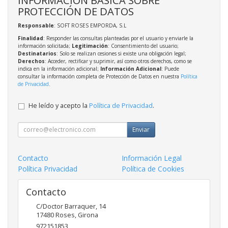
PROTECCIÓN DE DATOS
Responsable
: SOFT ROSES EMPORDA, S.L
Finalidad
: Responder las consultas planteadas por el usuario y enviarle la
información solicitada;
Legitimación
: Consentimiento del usuario;
Destinatarios
: Solo se realizan cesiones si existe una obligación legal;
Derechos
: Acceder, rectificar y suprimir, así como otros derechos, como se
indica en la información adicional;
Información Adicional
: Puede
consultar la información completa de Protección de Datos en nuestra
Política
de Privacidad
.
He leído y acepto la
Política de Privacidad
.
Enviar
Contacto
Información Legal
Política Privacidad
Política de Cookies
Contacto
C/Doctor Barraquer, 14
17480
Roses
,
Girona
972151853