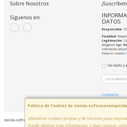
Sobre Nosotros
¡Suscríbet
INFORMA
Síguenos en:
DATOS
Responsable
: S
Finalidad
: Respon
Legitimación
: C
obligación legal;
De
información adicio
Datos en nuestra
P
He leído y 
Contacto
Política Priva
Política de Cookies de tienda.softrosesemporda
Utilizamos cookies propias y de terceros para mejorar
tienda.softrosesemporda.es © 2026
Puede obtener más información, o bien conocer cómo