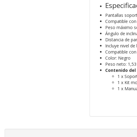
Especific
Pantallas sopor
Compatible con
Peso máximo so
Ángulo de inclin
Distancia de p
Incluye nivel de
Compatible con 
Color: Negro
Peso neto: 1,53
Contenido del
1 x Sopor
1 x Kit m
1 x Manua