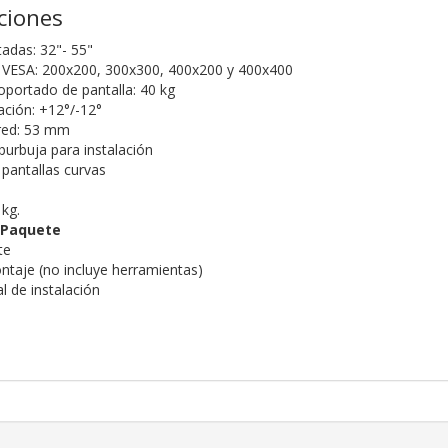
aciones
tadas: 32"- 55"
 VESA: 200x200, 300x300, 400x200 y 400x400
portado de pantalla: 40 kg
ación: +12°/-12°
ared: 53 mm
 burbuja para instalación
pantallas curvas
 kg.
 Paquete
te
ontaje (no incluye herramientas)
l de instalación