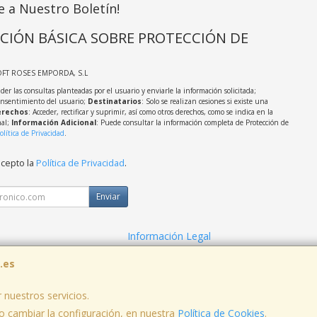
e a Nuestro Boletín!
CIÓN BÁSICA SOBRE PROTECCIÓN DE
OFT ROSES EMPORDA, S.L
der las consultas planteadas por el usuario y enviarle la información solicitada;
onsentimiento del usuario;
Destinatarios
: Solo se realizan cesiones si existe una
rechos
: Acceder, rectificar y suprimir, así como otros derechos, como se indica en la
nal;
Información Adicional
: Puede consultar la información completa de Protección de
olítica de Privacidad
.
acepto la
Política de Privacidad
.
Enviar
Información Legal
cidad
Política de Cookies
.es
 nuestros servicios.
 cambiar la configuración, en nuestra
Política de Cookies
.
, , , , España. - C.I.F.: B17910282 - Tfno: