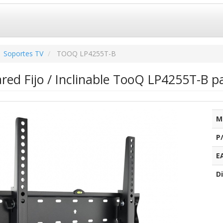
Soportes TV
TOOQ LP4255T-B
red Fijo / Inclinable TooQ LP4255T-B p
M
P
E
Di