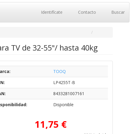
Identifícate
Contacto
Buscar
ara TV de 32-55"/ hasta 40kg
arca:
TOOQ
/N:
LP4255T-B
AN:
8433281007161
sponibilidad:
Disponible
11,75 €