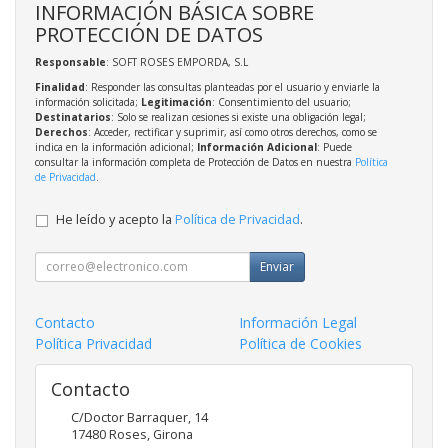
INFORMACIÓN BÁSICA SOBRE
PROTECCIÓN DE DATOS
Responsable
: SOFT ROSES EMPORDA, S.L
Finalidad
: Responder las consultas planteadas por el usuario y enviarle la
información solicitada;
Legitimación
: Consentimiento del usuario;
Destinatarios
: Solo se realizan cesiones si existe una obligación legal;
Derechos
: Acceder, rectificar y suprimir, así como otros derechos, como se
indica en la información adicional;
Información Adicional
: Puede
consultar la información completa de Protección de Datos en nuestra
Política
de Privacidad
.
He leído y acepto la
Política de Privacidad
.
Enviar
Contacto
Información Legal
Política Privacidad
Política de Cookies
Contacto
C/Doctor Barraquer, 14
17480
Roses
,
Girona