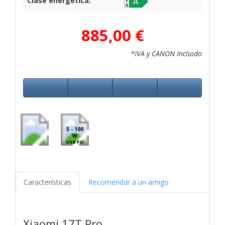
Clase energética:
885,00 €
*IVA y CANON Incluido
5 - 100
W
USB PD
Características
Recomendar a un amigo
Xiaomi 17T Pro