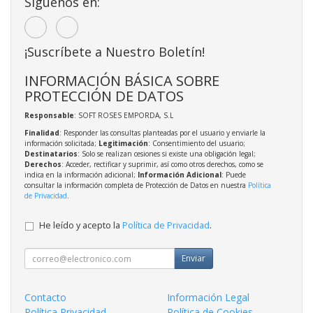
Síguenos en:
¡Suscríbete a Nuestro Boletín!
INFORMACIÓN BÁSICA SOBRE
PROTECCIÓN DE DATOS
Responsable
: SOFT ROSES EMPORDA, S.L
Finalidad
: Responder las consultas planteadas por el usuario y enviarle la
información solicitada;
Legitimación
: Consentimiento del usuario;
Destinatarios
: Solo se realizan cesiones si existe una obligación legal;
Derechos
: Acceder, rectificar y suprimir, así como otros derechos, como se
indica en la información adicional;
Información Adicional
: Puede
consultar la información completa de Protección de Datos en nuestra
Política
de Privacidad
.
He leído y acepto la
Política de Privacidad
.
Enviar
Contacto
Información Legal
Política Privacidad
Política de Cookies