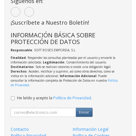
Síguenos en:
¡Suscríbete a Nuestro Boletín!
INFORMACIÓN BÁSICA SOBRE
PROTECCIÓN DE DATOS
Responsable
: SOFT ROSES EMPORDA, S.L
Finalidad
: Responder las consultas planteadas por el usuario y enviarle la
información solicitada;
Legitimación
: Consentimiento del usuario;
Destinatarios
: Solo se realizan cesiones si existe una obligación legal;
Derechos
: Acceder, rectificar y suprimir, así como otros derechos, como se
indica en la información adicional;
Información Adicional
: Puede
consultar la información completa de Protección de Datos en nuestra
Política
de Privacidad
.
He leído y acepto la
Política de Privacidad
.
Enviar
Contacto
Información Legal
Política Privacidad
Política de Cookies