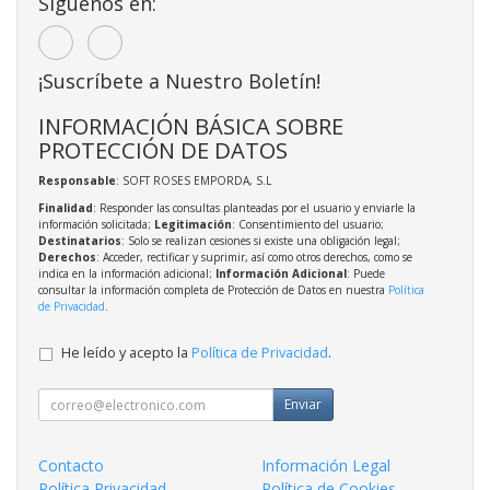
Síguenos en:
¡Suscríbete a Nuestro Boletín!
INFORMACIÓN BÁSICA SOBRE
PROTECCIÓN DE DATOS
Responsable
: SOFT ROSES EMPORDA, S.L
Finalidad
: Responder las consultas planteadas por el usuario y enviarle la
información solicitada;
Legitimación
: Consentimiento del usuario;
Destinatarios
: Solo se realizan cesiones si existe una obligación legal;
Derechos
: Acceder, rectificar y suprimir, así como otros derechos, como se
indica en la información adicional;
Información Adicional
: Puede
consultar la información completa de Protección de Datos en nuestra
Política
de Privacidad
.
He leído y acepto la
Política de Privacidad
.
Enviar
Contacto
Información Legal
Política Privacidad
Política de Cookies