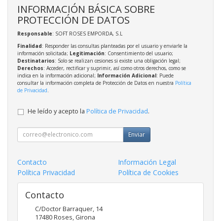
INFORMACIÓN BÁSICA SOBRE
PROTECCIÓN DE DATOS
Responsable
: SOFT ROSES EMPORDA, S.L
Finalidad
: Responder las consultas planteadas por el usuario y enviarle la
información solicitada;
Legitimación
: Consentimiento del usuario;
Destinatarios
: Solo se realizan cesiones si existe una obligación legal;
Derechos
: Acceder, rectificar y suprimir, así como otros derechos, como se
indica en la información adicional;
Información Adicional
: Puede
consultar la información completa de Protección de Datos en nuestra
Política
de Privacidad
.
He leído y acepto la
Política de Privacidad
.
Enviar
Contacto
Información Legal
Política Privacidad
Política de Cookies
Contacto
C/Doctor Barraquer, 14
17480
Roses
,
Girona