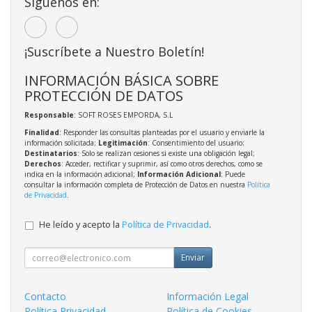
Síguenos en:
¡Suscríbete a Nuestro Boletín!
INFORMACIÓN BÁSICA SOBRE
PROTECCIÓN DE DATOS
Responsable
: SOFT ROSES EMPORDA, S.L
Finalidad
: Responder las consultas planteadas por el usuario y enviarle la
información solicitada;
Legitimación
: Consentimiento del usuario;
Destinatarios
: Solo se realizan cesiones si existe una obligación legal;
Derechos
: Acceder, rectificar y suprimir, así como otros derechos, como se
indica en la información adicional;
Información Adicional
: Puede
consultar la información completa de Protección de Datos en nuestra
Política
de Privacidad
.
He leído y acepto la
Política de Privacidad
.
Enviar
Contacto
Información Legal
Política Privacidad
Política de Cookies