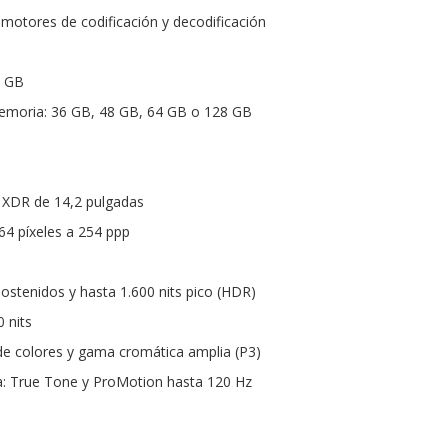
otores de codificación y decodificación
6 GB
emoria: 36 GB, 48 GB, 64 GB o 128 GB
a XDR de 14,2 pulgadas
64 píxeles a 254 ppp
 sostenidos y hasta 1.600 nits pico (HDR)
0 nits
 de colores y gama cromática amplia (P3)
a: True Tone y ProMotion hasta 120 Hz