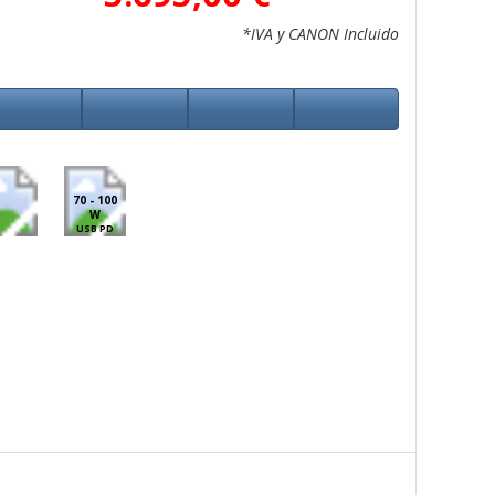
*IVA y CANON Incluido
70 - 100
W
USB PD