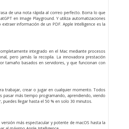
 Pasa de una nota rápida al correo perfecto. Borra lo que
atGPT en Image Playground. Y utiliza automatiza­ciones
 extraer información de un PDF. Apple Intelligence es la
á completamente integrado en el Mac mediante procesos
onal, pero jamás la recopila. La innovadora prestación
yor tamaño basados en servidores, y que funcionan con
ra trabajar, crear o jugar en cualquier momento. Todos
des pasar más tiempo programando, aprendiendo, viendo
r, puedes llegar hasta el 50 % en solo 30 minutos.
la versión más espectacular y potente de macOS hasta la
ar al máximo Apple Intelligence.