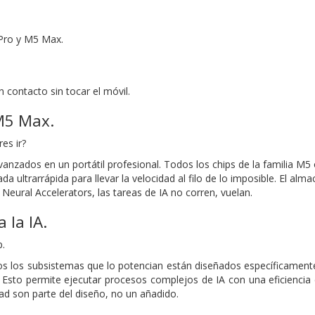
Pro y M5 Max.
 contacto sin tocar el móvil.
M5 Max.
es ir?
nzados en un portátil profesional. Todos los chips de la familia M5 o
a ultrarrápida para llevar la velocidad al filo de lo imposible. El a
 Neural Accelerators, las tareas de IA no corren, vuelan.
 la IA.
.
dos los subsistemas que lo potencian están diseñados específicament
 Esto permite ejecutar procesos complejos de IA con una eficiencia en
dad son parte del diseño, no un añadido.