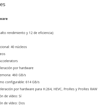
nes
dware
alto rendimiento y 12 de eficiencia)
ional: 40 núcleos
leos
Accelerators
leración por hardware
emoria: 460 GB/s
o configurable: 614 GB/s
eleración por hardware para H.264, HEVC, ProRes y ProRes RAW
n de vídeo: Sí
ón de vídeo: Dos