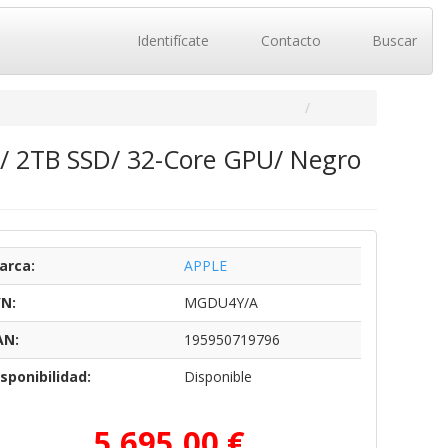
Identifícate
Contacto
Buscar
/ 2TB SSD/ 32-Core GPU/ Negro
arca:
APPLE
/N:
MGDU4Y/A
AN:
195950719796
sponibilidad:
Disponible
5.695,00 €