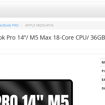
acBook PRO
APPLE MGDU4Y/A
k Pro 14"/ M5 Max 18-Core CPU/ 36GB
M
P
E
Di