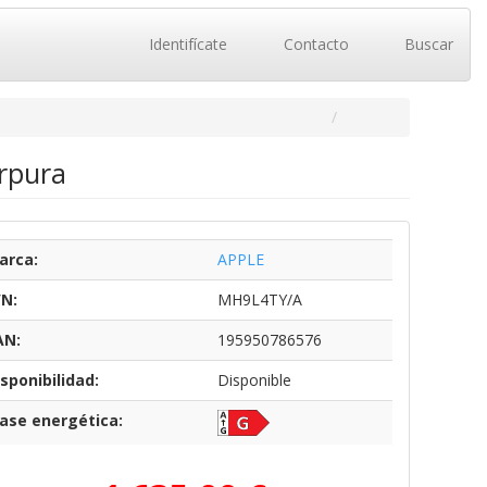
Identifícate
Contacto
Buscar
úrpura
arca:
APPLE
/N:
MH9L4TY/A
AN:
195950786576
sponibilidad:
Disponible
lase energética: