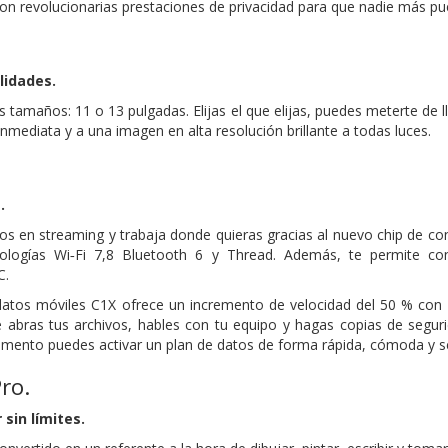
on revolucionarias prestaciones de privacidad para que nadie más pue
.
i­dades.
os tamaños: 11 o 13 pulgadas. Elijas el que elijas, puedes meterte de l
nmediata y a una imagen en alta resolución brillante a todas luces.
.
os en streaming y trabaja donde quieras gracias al nuevo chip de con
cnologías Wi‑Fi 7,8 Bluetooth 6 y Thread. Además, te permite co
C.
tos móviles C1X ofrece un incremento de velocidad del 50 % con u
 abras tus archivos, hables con tu equipo y hagas copias de seguri
mento puedes activar un plan de datos de forma rápida, cómoda y seg
ro.
 sin límites.