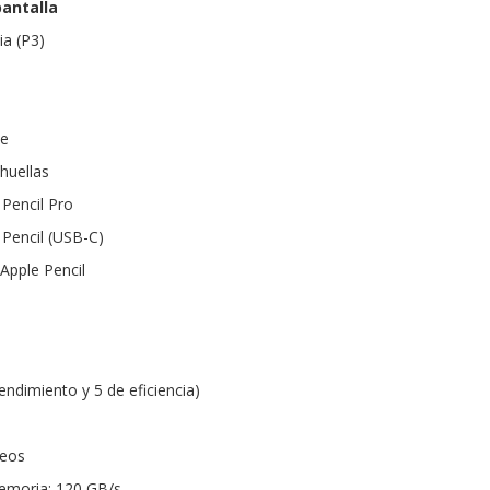
pantalla
a (P3)
te
huellas
Pencil Pro
Pencil (USB-C)
Apple Pencil
endimiento y 5 de eficiencia)
leos
emoria: 120 GB/s