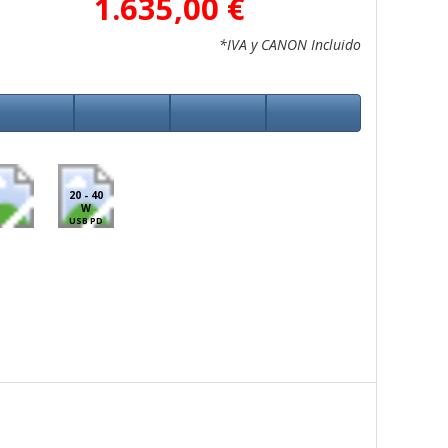
1.635,00 €
*IVA y CANON Incluido
20 - 40
W
USB PD