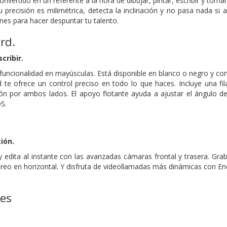
onvertido en un referente a la hora de dibujar, pintar, escribir y toma
u precisión es milimétrica, detecta la inclinación y no pasa nada si 
nes para hacer despuntar tu talento.
rd.
cribir.
uncionalidad en mayúsculas. Está disponible en blanco o negro y comp
 te ofrece un control preciso en todo lo que haces. Incluye una fi
ón por ambos lados. El apoyo flotante ayuda a ajustar el ángulo de 
OS.
ión.
edita al instante con las avanzadas cámaras frontal y trasera. Gra
éreo en horizontal. Y disfruta de videollamadas más dinámicas con E
nes