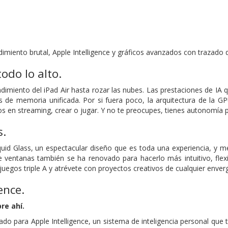
dimiento brutal, Apple Intelligence y gráficos avanzados con trazado
odo lo alto.
ndimiento del iPad Air hasta rozar las nubes. Las prestaciones de IA
s de memoria unificada. Por si fuera poco, la arquitectura de la 
os en streaming, crear o jugar. Y no te preocupes, tienes autonomía p
s.
uid Glass, un espectacular diseño que es toda una experiencia, y me
de ventanas también se ha renovado para hacerlo más intuitivo, fle
juegos triple A y atrévete con proyectos creativos de cualquier enverga
ence.
re ahí.
ñado para Apple Intelligence, un sistema de inteligencia personal que 