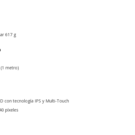
lar
617 g
a
 (1 metro)
D con tecnología IPS y Multi-Touch
40 píxeles