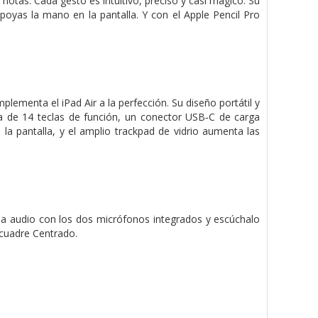
r notas. Cada gesto es intuitivo, preciso y casi mágico. Su
apoyas la mano en la pantalla. Y con el Apple Pencil Pro
lementa el iPad Air a la perfección. Su diseño portátil y
la de 14 teclas de función, un conector USB‑C de carga
la pantalla, y el amplio trackpad de vidrio aumenta las
ba audio con los dos micrófonos integrados y escúchalo
ncuadre Centrado.