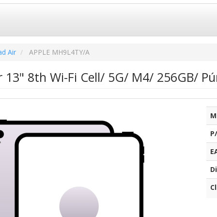
ad Air
APPLE MH9L4TY/A
r 13" 8th Wi-Fi Cell/ 5G/ M4/ 256GB/ P
M
P
E
Di
C