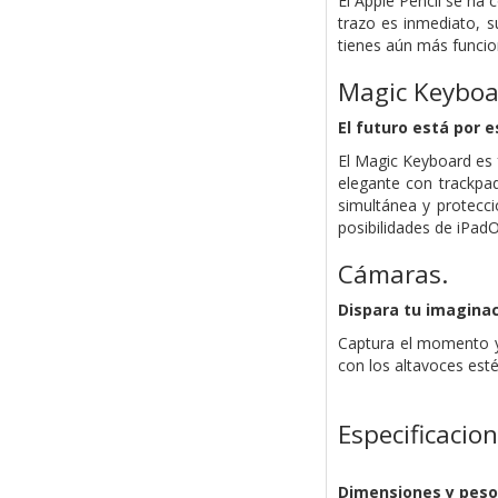
El Apple Pencil se ha c
trazo es inmediato, s
tienes aún más funcio
Magic Keyboa
El futuro está por es
El Magic Keyboard es f
elegante con trackpad
simultánea y protecci
posibili­dades de iPad
Cámaras.
Dispara tu imaginac
Captura el momento y 
con los altavoces est
Especificacio
Dimensiones y peso