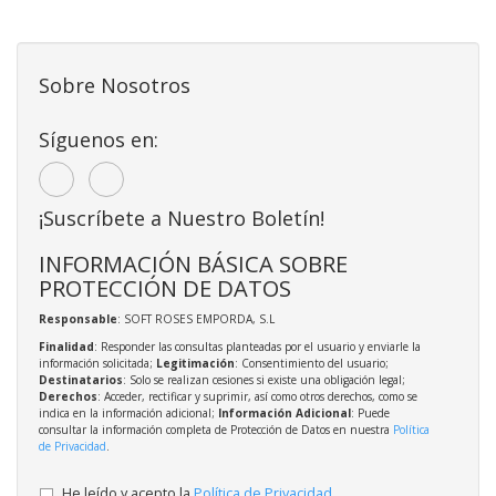
Sobre Nosotros
Síguenos en:
¡Suscríbete a Nuestro Boletín!
INFORMACIÓN BÁSICA SOBRE
PROTECCIÓN DE DATOS
Responsable
: SOFT ROSES EMPORDA, S.L
Finalidad
: Responder las consultas planteadas por el usuario y enviarle la
información solicitada;
Legitimación
: Consentimiento del usuario;
Destinatarios
: Solo se realizan cesiones si existe una obligación legal;
Derechos
: Acceder, rectificar y suprimir, así como otros derechos, como se
indica en la información adicional;
Información Adicional
: Puede
consultar la información completa de Protección de Datos en nuestra
Política
de Privacidad
.
He leído y acepto la
Política de Privacidad
.