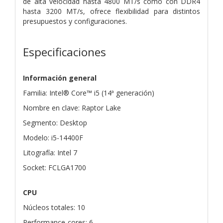
de alta velocidad hasta 4800 MT/s como con DDR4
hasta 3200 MT/s, ofrece flexibilidad para distintos
presupuestos y configuraciones.
Especificaciones
Información general
Familia: Intel® Core™ i5 (14ª generación)
Nombre en clave: Raptor Lake
Segmento: Desktop
Modelo: i5-14400F
Litografía: Intel 7
Socket: FCLGA1700
CPU
Núcleos totales: 10
Performance-cores: 6