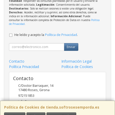
Finalidad
: Responder las consultas planteadas por el usuario y enviarle la
información solicitada;
Legitimación
: Consentimiento del usuario;
Destinatarios
: Solo se realizan cesiones si existe una obligación legal;
Derechos
: Acceder, rectificar y suprimir, así como otros derechos, como se
indica en la información adicional;
Información Adicional
: Puede
consultar la información completa de Protección de Datos en nuestra
Política
de Privacidad
.
He leído y acepto la
Política de Privacidad
.
Enviar
Contacto
Información Legal
Política Privacidad
Política de Cookies
Contacto
C/Doctor Barraquer, 14
17480
Roses
,
Girona
972151853
info@ncsroses.com
Política de Cookies de tienda.softrosesemporda.es