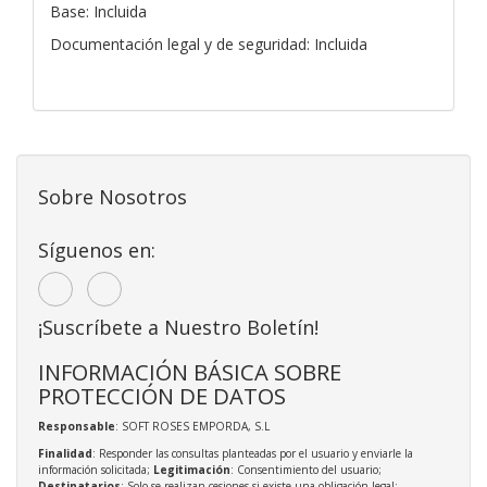
Base: Incluida
Documentación legal y de seguridad: Incluida
Sobre Nosotros
Síguenos en:
¡Suscríbete a Nuestro Boletín!
INFORMACIÓN BÁSICA SOBRE
PROTECCIÓN DE DATOS
Responsable
: SOFT ROSES EMPORDA, S.L
Finalidad
: Responder las consultas planteadas por el usuario y enviarle la
información solicitada;
Legitimación
: Consentimiento del usuario;
Destinatarios
: Solo se realizan cesiones si existe una obligación legal;