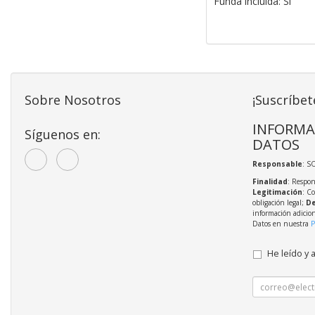
Funda incluida: Sí
Sobre Nosotros
¡Suscríbet
INFORMA
Síguenos en:
DATOS
Responsable
: S
Finalidad
: Respon
Legitimación
: C
obligación legal;
De
información adicio
Datos en nuestra
P
He leído y 