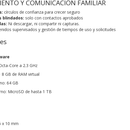
ENTO Y COMUNICACIÓN FAMILIAR
s:
círculos de confianza para crecer seguro
s blindados:
solo con contactos aprobados
das:
Ni descargar, ni compartir ni capturas.
enidos supervisados y gestión de tiempos de uso y solicitudes
nes
dware
cta-Core a 2.3 GHz
8 GB de RAM virtual
no: 64 GB
no: MicroSD de hasta 1 TB
5 x 10 mm