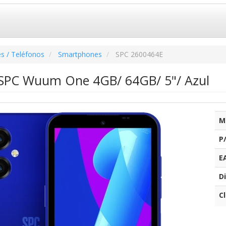
s / Teléfonos
Smartphones
SPC 2600464E
SPC Wuum One 4GB/ 64GB/ 5"/ Azul
M
P
E
Di
C