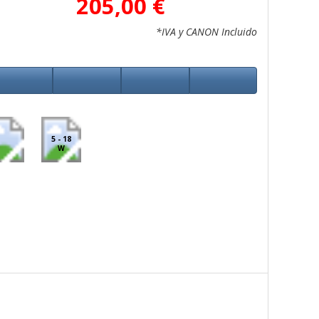
205,00 €
*IVA y CANON Incluido
5 - 18
W