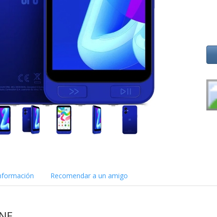
nformación
Recomendar a un amigo
NE