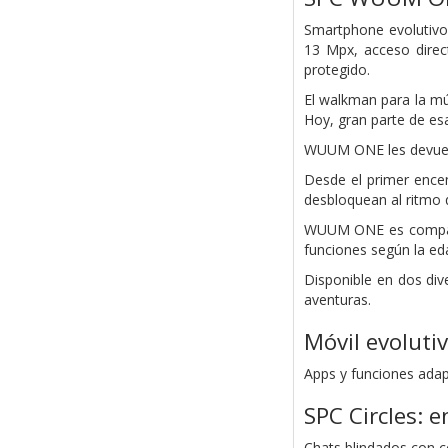
Smartphone evolutivo 
13 Mpx, acceso direc
protegido.
El walkman para la mú
Hoy, gran parte de esa
WUUM ONE les devuelv
Desde el primer ence
desbloquean al ritmo 
WUUM ONE es compatib
funciones según la eda
Disponible en dos div
aventuras.
Móvil evoluti
Apps y funciones adapt
SPC Circles: 
Chats blindados con c