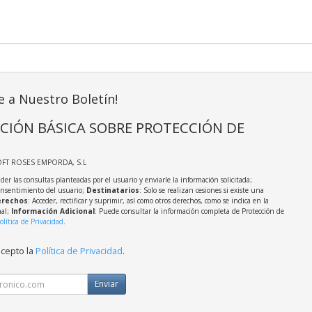
e a Nuestro Boletín!
CIÓN BÁSICA SOBRE PROTECCIÓN DE
OFT ROSES EMPORDA, S.L
der las consultas planteadas por el usuario y enviarle la información solicitada;
onsentimiento del usuario;
Destinatarios
: Solo se realizan cesiones si existe una
rechos
: Acceder, rectificar y suprimir, así como otros derechos, como se indica en la
nal;
Información Adicional
: Puede consultar la información completa de Protección de
olítica de Privacidad
.
acepto la
Política de Privacidad
.
Enviar