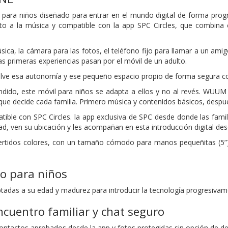
para niños diseñado para entrar en el mundo digital de forma progr
to a la música y compatible con la app SPC Circles, que combina
sica, la cámara para las fotos, el teléfono fijo para llamar a un am
s primeras experiencias pasan por el móvil de un adulto.
e esa autonomía y ese pequeño espacio propio de forma segura co
ndido, este móvil para niños se adapta a ellos y no al revés. WUU
que decide cada familia. Primero música y contenidos básicos, despué
le con SPC Circles. la app exclusiva de SPC desde donde las famil
d, ven su ubicación y les acompañan en esta introducción digital des
ertidos colores, con un tamaño cómodo para manos pequeñitas (5”) y
vo para niños
adas a su edad y madurez para introducir la tecnología progresivament
encuentro familiar y chat seguro
ontactos aprobados desde la app y fotos protegidas sin opción de de