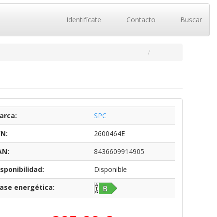
Identifícate
Contacto
Buscar
arca:
SPC
/N:
2600464E
AN:
8436609914905
sponibilidad:
Disponible
lase energética: