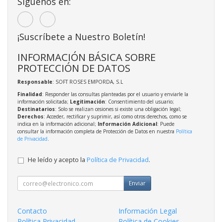
Síguenos en:
¡Suscríbete a Nuestro Boletín!
INFORMACIÓN BÁSICA SOBRE
PROTECCIÓN DE DATOS
Responsable
: SOFT ROSES EMPORDA, S.L
Finalidad
: Responder las consultas planteadas por el usuario y enviarle la
información solicitada;
Legitimación
: Consentimiento del usuario;
Destinatarios
: Solo se realizan cesiones si existe una obligación legal;
Derechos
: Acceder, rectificar y suprimir, así como otros derechos, como se
indica en la información adicional;
Información Adicional
: Puede
consultar la información completa de Protección de Datos en nuestra
Política
de Privacidad
.
He leído y acepto la
Política de Privacidad
.
Enviar
Contacto
Información Legal
Política Privacidad
Política de Cookies