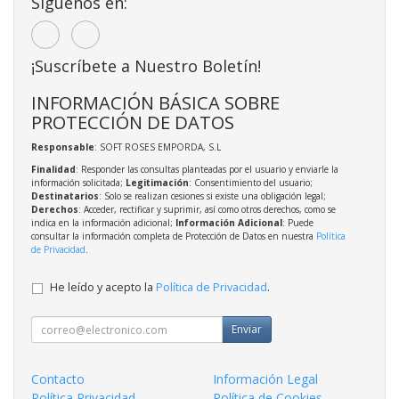
Síguenos en:
¡Suscríbete a Nuestro Boletín!
INFORMACIÓN BÁSICA SOBRE
PROTECCIÓN DE DATOS
Responsable
: SOFT ROSES EMPORDA, S.L
Finalidad
: Responder las consultas planteadas por el usuario y enviarle la
información solicitada;
Legitimación
: Consentimiento del usuario;
Destinatarios
: Solo se realizan cesiones si existe una obligación legal;
Derechos
: Acceder, rectificar y suprimir, así como otros derechos, como se
indica en la información adicional;
Información Adicional
: Puede
consultar la información completa de Protección de Datos en nuestra
Política
de Privacidad
.
He leído y acepto la
Política de Privacidad
.
Enviar
Contacto
Información Legal
Política Privacidad
Política de Cookies