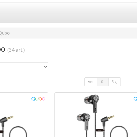
Qubo
bo
(34 art.)
Ant.
01
Sig.