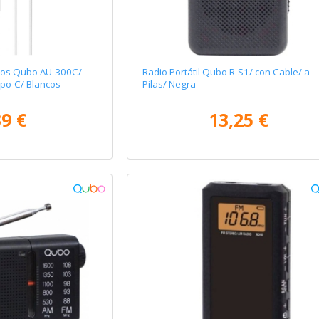
tivos Qubo AU-300C/
Radio Portátil Qubo R-S1/ con Cable/ a
ipo-C/ Blancos
Pilas/ Negra
39 €
13,25 €