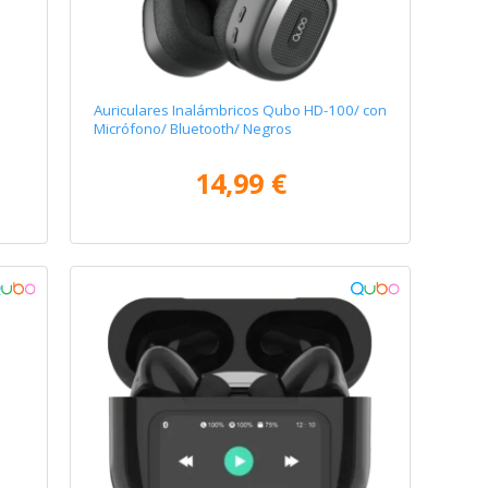
Auriculares Inalámbricos Qubo HD-100/ con
Micrófono/ Bluetooth/ Negros
14,99 €