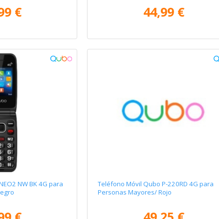
99 €
44,99 €
 NEO2 NW BK 4G para
Teléfono Móvil Qubo P-220RD 4G para
Negro
Personas Mayores/ Rojo
99 €
49,25 €