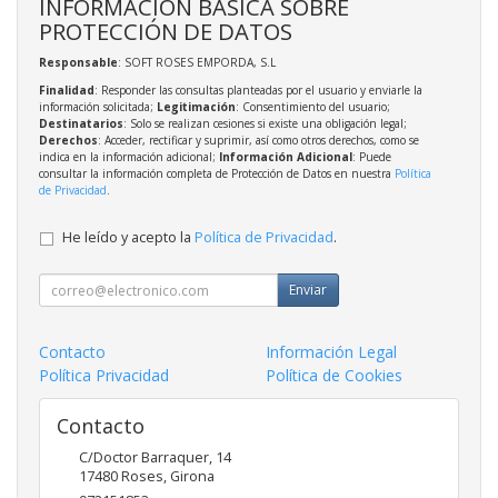
INFORMACIÓN BÁSICA SOBRE
PROTECCIÓN DE DATOS
Responsable
: SOFT ROSES EMPORDA, S.L
Finalidad
: Responder las consultas planteadas por el usuario y enviarle la
información solicitada;
Legitimación
: Consentimiento del usuario;
Destinatarios
: Solo se realizan cesiones si existe una obligación legal;
Derechos
: Acceder, rectificar y suprimir, así como otros derechos, como se
indica en la información adicional;
Información Adicional
: Puede
consultar la información completa de Protección de Datos en nuestra
Política
de Privacidad
.
He leído y acepto la
Política de Privacidad
.
Enviar
Contacto
Información Legal
Política Privacidad
Política de Cookies
Contacto
C/Doctor Barraquer, 14
17480
Roses
,
Girona