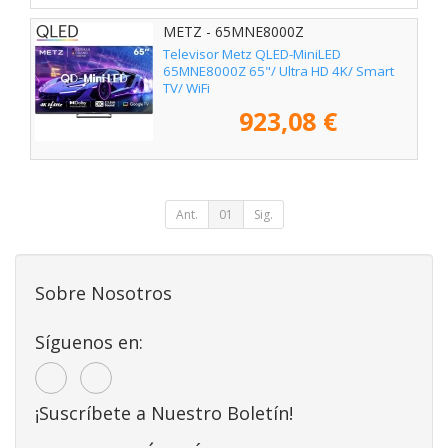
METZ - 65MNE8000Z
Televisor Metz QLED-MiniLED
65MNE8000Z 65"/ Ultra HD 4K/ Smart
TV/ WiFi
923,08 €
Ant.
01
Sig.
Sobre Nosotros
Síguenos en:
¡Suscríbete a Nuestro Boletín!