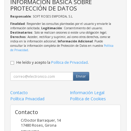
INFORMACIÓN BÁSICA SOBRE
PROTECCIÓN DE DATOS
Responsable
: SOFT ROSES EMPORDA, S.L
Finalidad
: Responder las consultas planteadas por el usuario y enviarle la
información solicitada;
Legitimación
: Consentimiento del usuario;
Destinatarios
: Solo se realizan cesiones si existe una obligación legal;
Derechos
: Acceder, rectificar y suprimir, así como otros derechos, como se
indica en la información adicional;
Información Adicional
: Puede
consultar la información completa de Protección de Datos en nuestra
Política
de Privacidad
.
He leído y acepto la
Política de Privacidad
.
Enviar
Contacto
Información Legal
Política Privacidad
Política de Cookies
Contacto
C/Doctor Barraquer, 14
17480
Roses
,
Girona