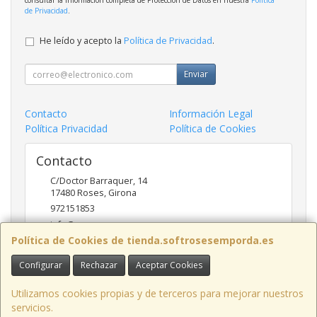
consultar la información completa de Protección de Datos en nuestra
Política
de Privacidad
.
He leído y acepto la
Política de Privacidad
.
Enviar
Contacto
Información Legal
Política Privacidad
Política de Cookies
Contacto
C/Doctor Barraquer, 14
17480
Roses
,
Girona
972151853
info@ncsroses.com
Política de Cookies de tienda.softrosesemporda.es
Configurar
Rechazar
Aceptar Cookies
Horario
Lunes a Viernes 9:30-13:30 y 16:00-19:00
Utilizamos cookies propias y de terceros para mejorar nuestros
servicios.