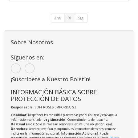
Ant.
01
Sig.
Sobre Nosotros
Síguenos en:
¡Suscríbete a Nuestro Boletín!
INFORMACIÓN BÁSICA SOBRE
PROTECCIÓN DE DATOS
Responsable
: SOFT ROSES EMPORDA, S.L
Finalidad
: Responder las consultas planteadas por el usuario y enviarle la
información solicitada;
Legitimación
: Consentimiento del usuario;
Destinatarios
: Solo se realizan cesiones si existe una obligación legal;
Derechos
: Acceder, rectificar y suprimir, así como otros derechos, como se
indica en la información adicional;
Información Adicional
: Puede