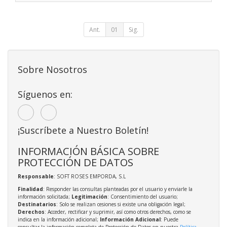
Ant.
01
Sig.
Sobre Nosotros
Síguenos en:
¡Suscríbete a Nuestro Boletín!
INFORMACIÓN BÁSICA SOBRE
PROTECCIÓN DE DATOS
Responsable
: SOFT ROSES EMPORDA, S.L
Finalidad
: Responder las consultas planteadas por el usuario y enviarle la
información solicitada;
Legitimación
: Consentimiento del usuario;
Destinatarios
: Solo se realizan cesiones si existe una obligación legal;
Derechos
: Acceder, rectificar y suprimir, así como otros derechos, como se
indica en la información adicional;
Información Adicional
: Puede