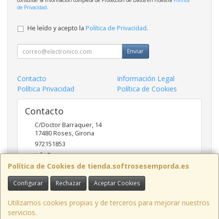
consultar la información completa de Protección de Datos en nuestra
Política
de Privacidad
.
He leído y acepto la
Política de Privacidad
.
Enviar
Contacto
Información Legal
Política Privacidad
Política de Cookies
Contacto
C/Doctor Barraquer, 14
17480
Roses
,
Girona
972151853
info@ncsroses.com
Política de Cookies de tienda.softrosesemporda.es
Configurar
Rechazar
Aceptar Cookies
Horario
Lunes a Viernes 9:30-13:30 y 16:00-19:00
Utilizamos cookies propias y de terceros para mejorar nuestros
servicios.